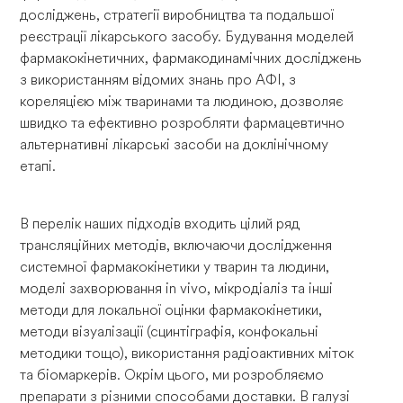
досліджень, стратегії виробництва та подальшої
реєстрації лікарського засобу. Будування моделей
фармакокінетичних, фармакодинамічних досліджень
з використанням відомих знань про АФІ, з
кореляцією між тваринами та людиною, дозволяє
швидко та ефективно розробляти фармацевтично
альтернативні лікарські засоби на доклінічному
етапі.
В перелік наших підходів входить цілий ряд
трансляційних методів, включаючи дослідження
системної фармакокінетики у тварин та людини,
моделі захворювання in vivo, мікродіаліз та інші
методи для локальної оцінки фармакокінетики,
методи візуалізації (сцинтіграфія, конфокальні
методики тощо), використання радіоактивних міток
та біомаркерів. Окрім цього, ми розробляємо
препарати з різними способами доставки. В галузі