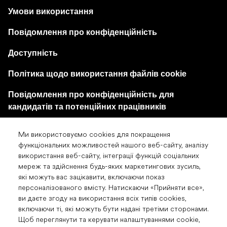
Умови використання
Повідомлення про конфіденційність
Доступність
Політика щодо використання файлів cookie
Повідомлення про конфіденційність для
кандидатів та потенційних працівників
Центр налаштувань файлів cookie
Ми використовуємо cookies для покращення
функціональних можливостей нашого веб-сайту, аналізу
використання веб-сайту, інтеграції функцій соціальних
мереж та здійснення будь-яких маркетингових зусиль,
які можуть вас зацікавити, включаючи показ
персоналізованого вмісту. Натискаючи «Прийняти все»,
© 2026 «Др. Редді'с Лабораторіз Лтд». Усі права
ви даєте згоду на використання всіх типів cookies,
включаючи ті, які можуть бути надані третіми сторонами.
захищені. Будь ласка, прочитайте Умови
Щоб переглянути та керувати налаштуваннями cookie,
використання для отримання детальної інформації.