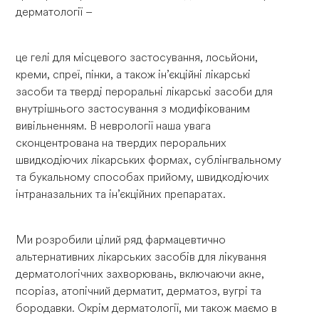
дерматології –
це гелі для місцевого застосування, лосьйони,
креми, спреї, пінки, а також ін’єкційні лікарські
засоби та тверді пероральні лікарські засоби для
внутрішнього застосування з модифікованим
вивільненням. В неврології наша увага
сконцентрована на твердих пероральних
швидкодіючих лікарських формах, сублінгвальному
та букальному способах прийому, швидкодіючих
інтраназальних та ін’єкційних препаратах.
Ми розробили цілий ряд фармацевтично
альтернативних лікарських засобів для лікування
дерматологічних захворювань, включаючи акне,
псоріаз, атопічний дерматит, дерматоз, вугрі та
бородавки. Окрім дерматології, ми також маємо в