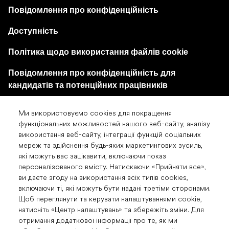
Повідомлення про конфіденційність
Доступність
Політика щодо використання файлів cookie
Повідомлення про конфіденційність для
кандидатів та потенційних працівників
Центр налаштувань файлів cookie
Ми використовуємо cookies для покращення
функціональних можливостей нашого веб-сайту, аналізу
використання веб-сайту, інтеграції функцій соціальних
мереж та здійснення будь-яких маркетингових зусиль,
які можуть вас зацікавити, включаючи показ
персоналізованого вмісту. Натискаючи «Прийняти все»,
© 2026 «Др. Редді'с Лабораторіз Лтд». Усі права
ви даєте згоду на використання всіх типів cookies,
включаючи ті, які можуть бути надані третіми сторонами.
захищені. Будь ласка, прочитайте Умови
Щоб переглянути та керувати налаштуваннями cookie,
використання для отримання детальної інформації.
натисніть «Центр налаштувань» та збережіть зміни. Для
Якщо не вказано інше, усі назви продуктів та послуг,
отримання додаткової інформації про те, як ми
що з’являються на цьому веб-сайті, є торговими